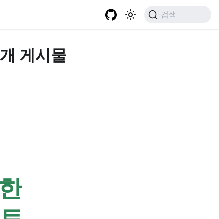
검색
 1개 게시물
용한
스트