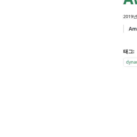
2019년
Am
태그:
dyn